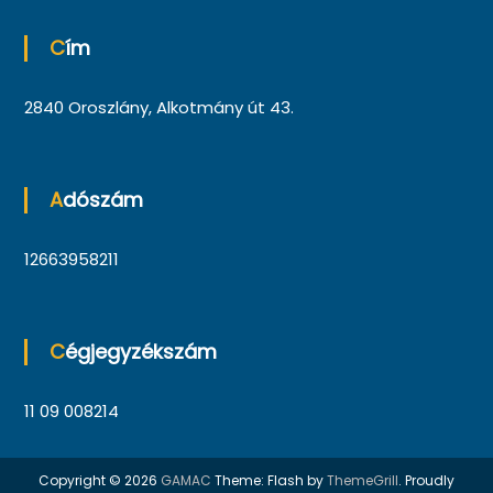
Cím
2840 Oroszlány, Alkotmány út 43.
Adószám
12663958211
Cégjegyzékszám
11 09 008214
Copyright © 2026
GAMAC
Theme: Flash by
ThemeGrill
. Proudly