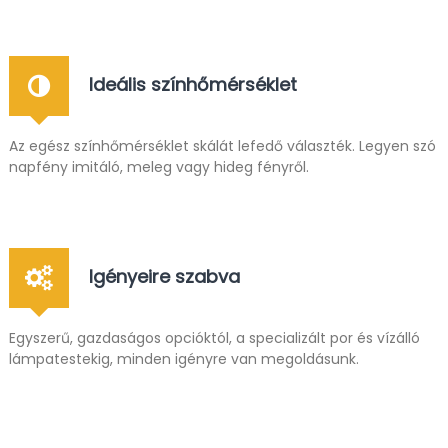
s
z
e
r
Ideális színhőmérséklet
e
k
,
i
Az egész színhőmérséklet skálát lefedő választék. Legyen szó
p
napfény imitáló, meleg vagy hideg fényről.
a
r
i
a
u
t
Igényeire szabva
o
m
a
Egyszerű, gazdaságos opcióktól, a specializált por és vízálló
t
i
lámpatestekig, minden igényre van megoldásunk.
z
á
l
á
s