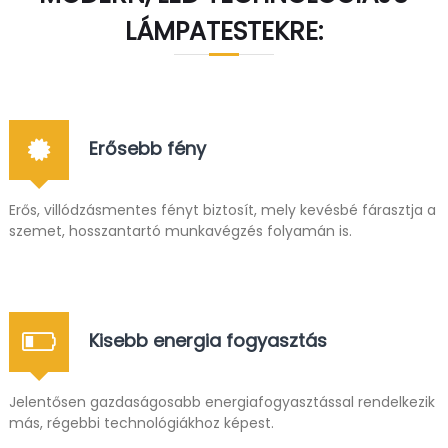
p
LÁMPATESTEKRE:
g
y
á
r
t
á
s
Erősebb fény
,
a
n
Erős, villódzásmentes fényt biztosít, mely kevésbé fárasztja a
y
a
szemet, hosszantartó munkavégzés folyamán is.
g
m
o
z
g
Kisebb energia fogyasztás
a
t
ó
r
Jelentősen gazdaságosabb energiafogyasztással rendelkezik
e
más, régebbi technológiákhoz képest.
n
d