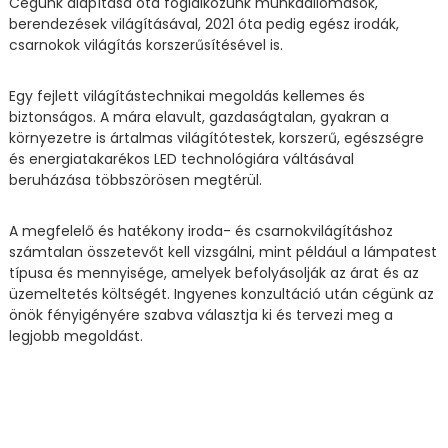
Cégünk alapítása óta foglalkozunk munkaállomások,
berendezések világításával, 2021 óta pedig egész irodák,
csarnokok világítás korszerűsítésével is.
Egy fejlett világítástechnikai megoldás kellemes és
biztonságos. A mára elavult, gazdaságtalan, gyakran a
környezetre is ártalmas világítótestek, korszerű, egészségre
és energiatakarékos LED technológiára váltásával
beruházása többszörösen megtérül.
A megfelelő és hatékony iroda- és csarnokvilágításhoz
számtalan összetevőt kell vizsgálni, mint például a lámpatest
típusa és mennyisége, amelyek befolyásolják az árat és az
üzemeltetés költségét. Ingyenes konzultáció után cégünk az
önök fényigényére szabva választja ki és tervezi meg a
legjobb megoldást.