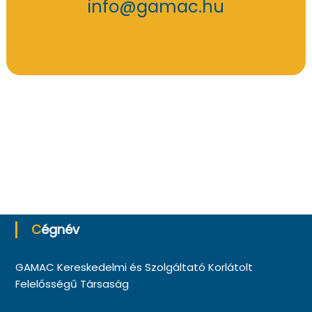
info@gamac.hu
Cégnév
GAMAC Kereskedelmi és Szolgáltató Korlátolt
Felelősségű Társaság