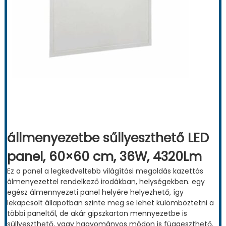
állmenyezetbe sűllyeszthető LED
panel, 60×60 cm, 36W, 4320Lm
Ez a panel a legkedveltebb világítási megoldás kazettás
álmenyezettel rendelkező irodákban, helységekben. egy
egész álmennyezeti panel helyére helyezhető, így
lekapcsolt állapotban szinte meg se lehet külömböztetni a
többi paneltől, de akár gipszkarton mennyezetbe is
süllyeszthető, vagy hagyományos módon is függeszthető.