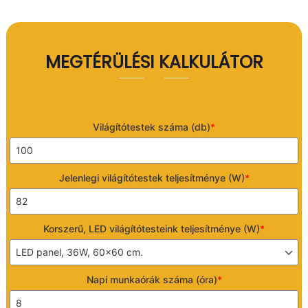
,
P
L
C
MEGTÉRÜLÉSI KALKULÁTOR
p
r
o
g
r
a
Világítótestek száma (db)
*
m
o
z
á
Jelenlegi világítótestek teljesítménye (W)
*
s
Korszerű, LED világítótesteink teljesítménye (W)
*
Napi munkaórák száma (óra)
*