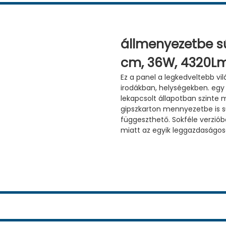
állmenyezetbe sű
cm, 36W, 4320L
Ez a panel a legkedveltebb vi
irodákban, helységekben. egy
lekapcsolt állapotban szinte 
gipszkarton mennyezetbe is 
függeszthető. Sokféle verziób
miatt az egyik leggazdaságos