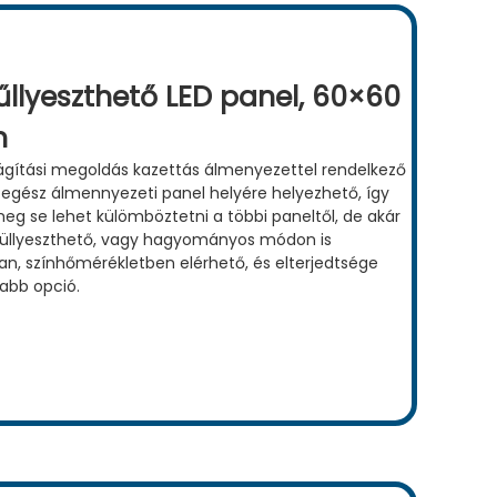
llyeszthető LED panel, 60×60
m
lágítási megoldás kazettás álmenyezettel rendelkező
 egész álmennyezeti panel helyére helyezhető, így
meg se lehet külömböztetni a többi paneltől, de akár
süllyeszthető, vagy hagyományos módon is
an, színhőmérékletben elérhető, és elterjedtsége
abb opció.