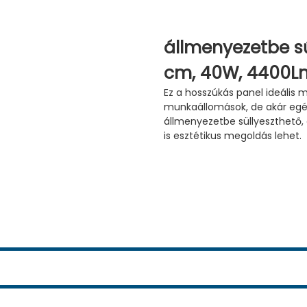
állmenyezetbe sű
cm, 40W, 4400L
Ez a hosszúkás panel ideális
munkaállomások, de akár egés
állmenyezetbe süllyeszthető, 
is esztétikus megoldás lehet.