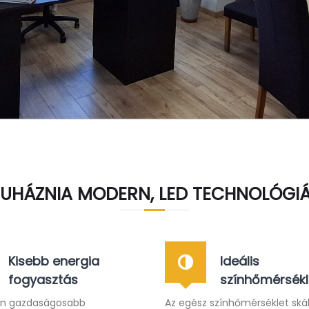
RUHÁZNIA MODERN, LED TECHNOLÓGIÁ
Kisebb energia
Ideális
fogyasztás
színhőmérsékl
en gazdaságosabb
Az egész színhőmérséklet ská