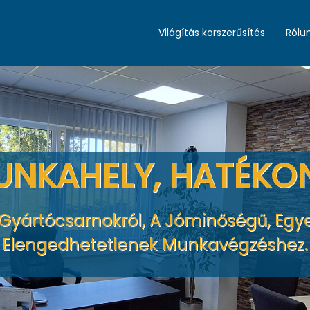
Világítás korszerűsítés
Rólu
UNKAHELY, HATÉKO
 Gyártócsarnokról, A Jóminőségű, Eg
Elengedhetetlenek Munkavégzéshez.