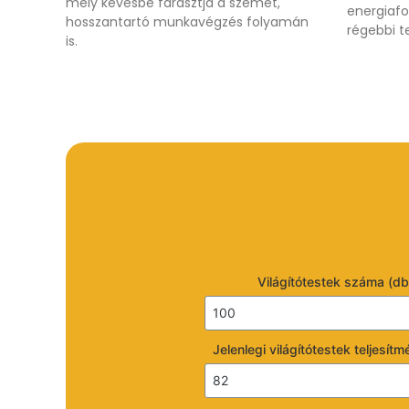
mely kevésbé fárasztja a szemet,
energiafo
t
hosszantartó munkavégzés folyamán
régebbi t
ó
is.
r
e
n
d
s
z
e
r
e
k
,
i
Világítótestek száma (db
p
a
r
i
Jelenlegi világítótestek teljesít
a
u
t