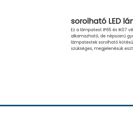
sorolható LED l
Ez a lámpatest IP65 és IK07 v
alkamazható, de népszerű gy
lámpatestek sorolható kötésű
szükséges, megjelenésük eszté