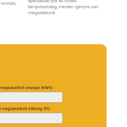
specializált por és vízálló
 imitáló,
lámpatestekig, minden igényre van
megoldásunk.
megtakarított energia (KWh)
 megtakarított költség (Ft)