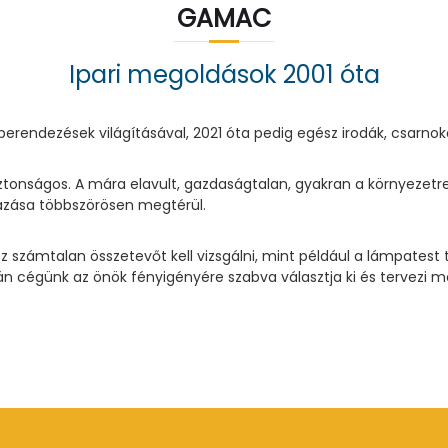
GAMAC
Ipari megoldások 2001 óta
endezések világításával, 2021 óta pedig egész irodák, csarnokok 
iztonságos. A mára elavult, gazdaságtalan, gyakran a környezetre 
ázása többszörösen megtérül.
z számtalan összetevőt kell vizsgálni, mint például a lámpatest
án cégünk az önök fényigényére szabva választja ki és tervezi 