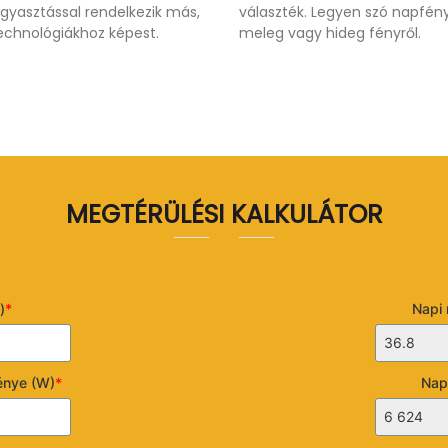
gyasztással rendelkezik más,
választék. Legyen szó napfény
echnológiákhoz képest.
meleg vagy hideg fényről.
MEGTÉRÜLÉSI KALKULÁTOR
)
*
Napi 
ménye (W)
*
Napi