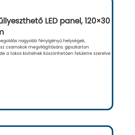
llyeszthető LED panel, 120×30
m
 megoldás nagyobb fényigényű helységek,
z csarnokok megvilágítására. gipszkarton
de a tokos kivitelnek köszönhetően felületre szerelve