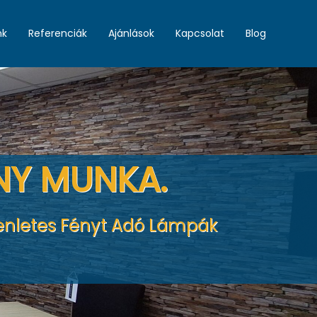
nk
Referenciák
Ajánlások
Kapcsolat
Blog
NY MUNKA.
yenletes Fényt Adó Lámpák