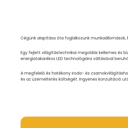
Cégünk alapítása óta foglalkozunk munkaállomások, ber
Egy fejlett világítástechnikai megoldás kellemes és b
energiatakarékos LED technológiára váltásával beruh
A megfelelő és hatékony iroda- és csarnokvilágításho
és az üzemeltetés költségét. Ingyenes konzultáció ut