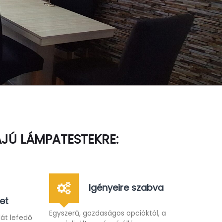
JÚ LÁMPATESTEKRE:
Igényeire szabva
et
Egyszerű, gazdaságos opcióktól, a
lát lefedő