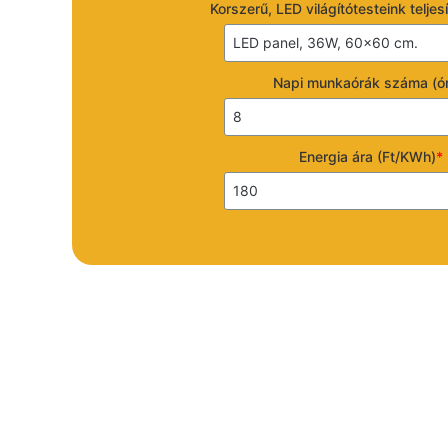
Korszerű, LED világítótesteink telje
o
m
a
t
Napi munkaórák száma (ó
i
z
á
l
Energia ára (Ft/KWh)
*
á
s
,
P
L
C
p
r
o
g
r
a
m